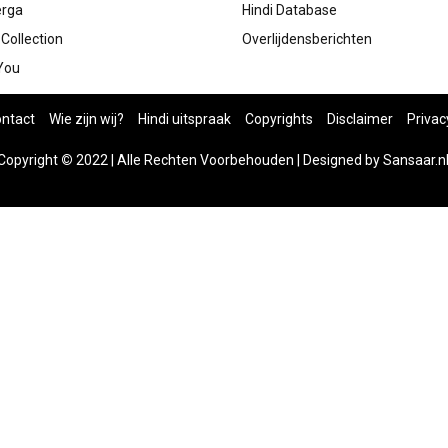
rga
Hindi Database
Collection
Overlijdensberichten
You
ntact
Wie zijn wij?
Hindi uitspraak
Copyrights
Disclaimer
Privac
Copyright
©
2022 | Alle Rechten Voorbehouden | Designed by
Sansaar.n