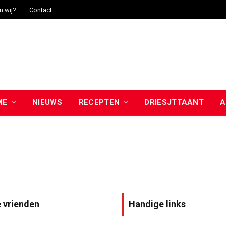
n wij?
Contact
ME
NIEUWS
RECEPTEN
DRIESJTTAANT
A
 vrienden
Handige links