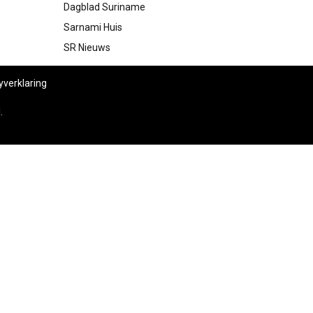
Dagblad Suriname
Sarnami Huis
SR Nieuws
yverklaring
l
.