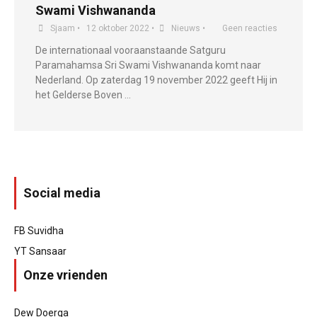
Swami Vishwananda
Sjaam
•
12 oktober 2022
•
Nieuws
•
Geen reacties
De internationaal vooraanstaande Satguru
Paramahamsa Sri Swami Vishwananda komt naar
Nederland. Op zaterdag 19 november 2022 geeft Hij in
het Gelderse Boven …
Social media
FB Suvidha
YT Sansaar
Onze vrienden
Dew Doerga