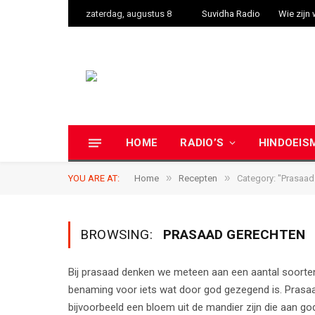
zaterdag, augustus 8
Suvidha Radio
Wie zijn 
HOME
RADIO’S
HINDOEIS
»
»
YOU ARE AT:
Home
Recepten
Category: "Prasaad
BROWSING:
PRASAAD GERECHTEN
Bij prasaad denken we meteen aan een aantal soorte
benaming voor iets wat door god gezegend is. Prasaad
bijvoorbeeld een bloem uit de mandier zijn die aan 