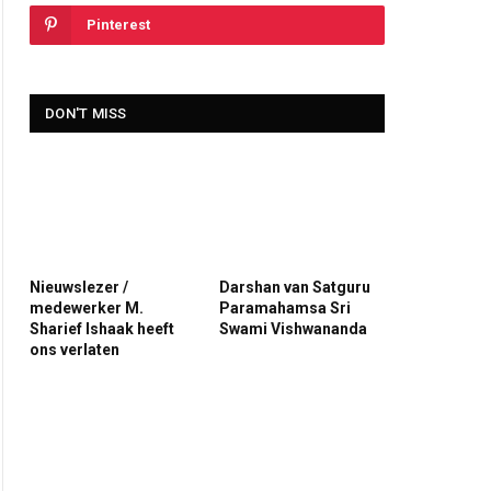
Pinterest
DON'T MISS
Nieuwslezer /
Darshan van Satguru
medewerker M.
Paramahamsa Sri
Sharief Ishaak heeft
Swami Vishwananda
ons verlaten