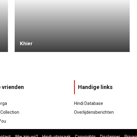
Khier
 vrienden
Handige links
rga
Hindi Database
Collection
Overlijdensberichten
You
ntact
Wie zijn wij?
Hindi uitspraak
Copyrights
Disclaimer
Privac