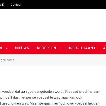
wij?
Contact
ME
NIEUWS
RECEPTEN
DRIESJTTAANT
A
 gerechten"
n voedsel dat aan god aangeboden wordt. Prasaad is echter een
 hoeft dus niet per se voedsel te zijn, maar kan ook
god geschonken was. Maar we gaan hier toch over voedsel hebben.