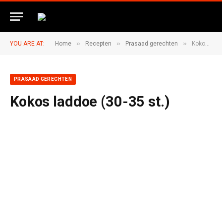
»
»
»
YOU ARE AT:
Home
Recepten
Prasaad gerechten
Kokos laddoe (30-35 st.)
PRASAAD GERECHTEN
Kokos laddoe (30-35 st.)