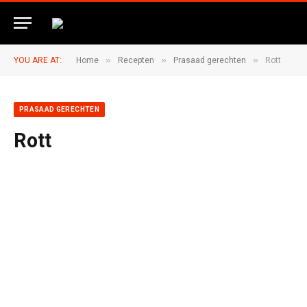
»
»
»
YOU ARE AT:
Home
Recepten
Prasaad gerechten
Rott
PRASAAD GERECHTEN
Rott