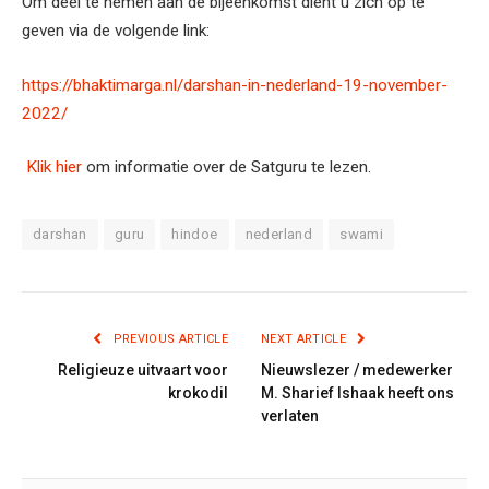
Om deel te nemen aan de bijeenkomst dient u zich op te
geven via de volgende link:
https://
bhaktimarga.nl/darshan-in-
nederland-19-november-
2022/
Klik hier
om informatie over de Satguru te lezen.
darshan
guru
hindoe
nederland
swami
PREVIOUS ARTICLE
NEXT ARTICLE
Religieuze uitvaart voor
Nieuwslezer / medewerker
krokodil
M. Sharief Ishaak heeft ons
verlaten