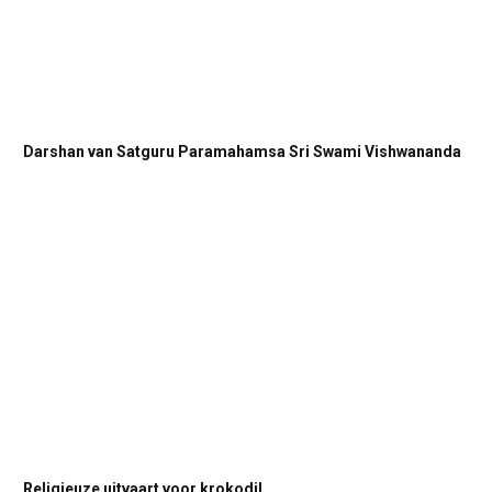
Darshan van Satguru Paramahamsa Sri Swami Vishwananda
Religieuze uitvaart voor krokodil