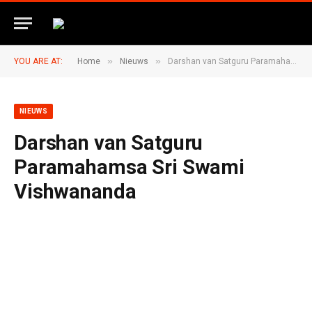
»
»
YOU ARE AT:
Home
Nieuws
Darshan van Satguru Paramahamsa Sri Swami Vishwananda
NIEUWS
Darshan van Satguru
Paramahamsa Sri Swami
Vishwananda