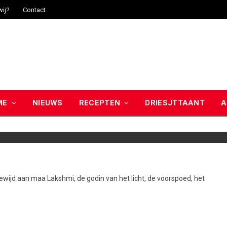
wij?
Contact
ME
NIEUWS
RECEPTEN
DRIESJTTAANT
A
gewijd aan maa Lakshmi, de godin van het licht, de voorspoed, het