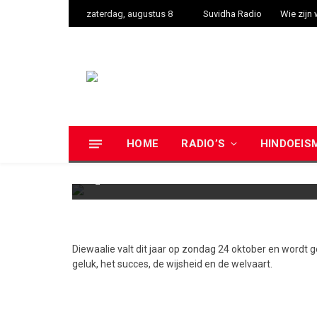
zaterdag, augustus 8
Suvidha Radio
Wie zijn 
Diewaalie (Divali of Diwali)
HOME
RADIO’S
HINDOEIS
All Day - 24 Oktober 2022
Diewaalie valt dit jaar op zondag 24 oktober en wordt 
geluk, het succes, de wijsheid en de welvaart.