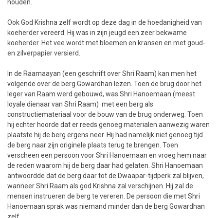
houden.
Ook God Krishna zelf wordt op deze dag in de hoedanigheid van
koeherder vereerd. Hij was in zijn jeugd een zeer bekwame
koeherder. Het vee wordt met bloemen en kransen en met goud-
en zilverpapier versierd.
In de Raamaayan (een geschrift over Shri Raam) kan men het
volgende over de berg Gowardhan lezen. Toen de brug door het
leger van Raam werd gebouwd, was Shri Hanoemaan (meest
loyale dienaar van Shri Raam) met een berg als
constructiemateriaal voor de bouw van de brug onderweg. Toen
hij echter hoorde dat er reeds genoeg materialen aanwezig waren
plaatste hij de berg ergens neer. Hij had namelijk niet genoeg tijd
de berg naar zijn originele plaats terug te brengen. Toen
verscheen een persoon voor Shri Hanoemaan en vroeg hem naar
de reden waarom hij de berg daar had gelaten. Shri Hanoemaan
antwoordde dat de berg daar tot de Dwaapar-tijdperk zal blijven,
wanneer Shri Raam als god Krishna zal verschijnen. Hij zal de
mensen instrueren de berg te vereren. De persoon die met Shri
Hanoemaan sprak was niemand minder dan de berg Gowardhan
zelf.