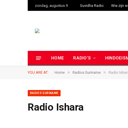
zondag, augustus 9
Suvidha Radio
Wie zijn w
HOME
RADIO’S
HINDOEIS
»
»
YOU ARE AT:
Home
Radios Suriname
Radio Ishar
RADIOS SURINAME
Radio Ishara