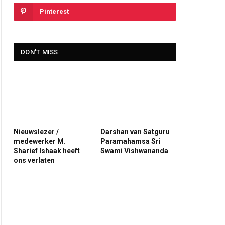
Pinterest
DON'T MISS
Nieuwslezer /
Darshan van Satguru
medewerker M.
Paramahamsa Sri
Sharief Ishaak heeft
Swami Vishwananda
ons verlaten