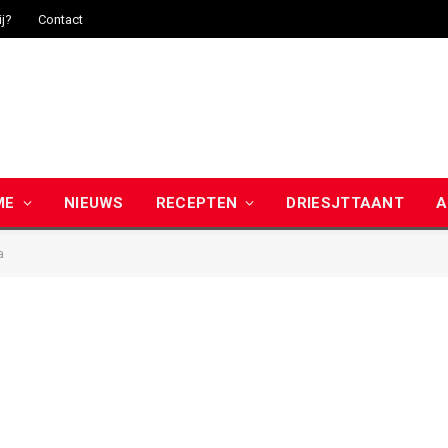
ij?
Contact
ME
NIEUWS
RECEPTEN
DRIESJTTAANT
A
a