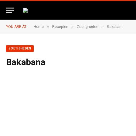
»
»
»
YOU ARE AT:
Home
Recepten
Zoetigheden
Bakabana
ZOETIGHEDEN
Bakabana