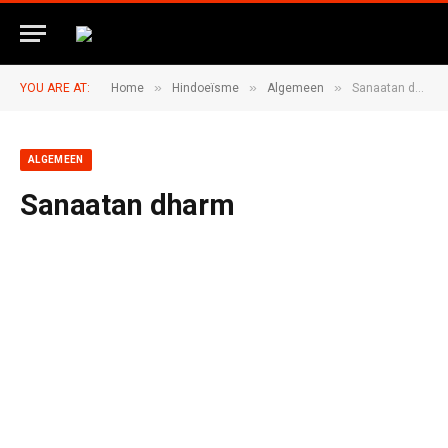
»
»
»
YOU ARE AT:
Home
Hindoeïsme
Algemeen
Sanaatan dharm
ALGEMEEN
Sanaatan dharm