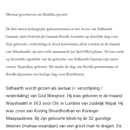
Meestal geschreven als Buddha jayanti.
De drie meest belangrijke gebeurtenissen in het leven van Sidhaarth
Gautam, meer bekend als Gautam Boedh, kwamen op dezelfde dag voor.
Zijn geboorte, verlichting en dood (nierwaan), allen vonden in de maand
van Wayshaakh, op een volle maannacht (in April/Mei) plaats. Tevens werd
op hetzelfde ogenblik van de geboorte van Sidhaarth Gautam zijn latere
vrouw, Yasjodhar, geboren. Dit maakt de dag van Boedh-poerrniemaa of
Boedh-djayantie een heilige dag voor Boedhisten.
Sidhaarth wordt gezien als awtaar (= verschijning /
nederdaling) van God Wiesjnoe. Hij was geboren in de maand
Wayshaakh in 563 voor Chr. in Lumbini van zuidelijk Nepal. Hij
was zoon van Koning Shoedhodhan en Koningin
Maayaadéwie. Bij zijn geboorte bleek hij de 32 gunstige
tekenen (mahaa-wyandjan) van een groot man te dragen. De