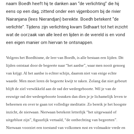
naam Boedh heeft hij te danken aan “de verlichting” die hij
eens op een dag, zittend onder een vijgenboom bij de rivier
Nairanjana (lees Nierandjan) bereikte. Boedh betekent “de
verlichte”. Tijdens zijn verlichting kwam Sidhaart tot het inzicht
wat de oorzaak van alle leed en lijden in de wereld is en vond
een eigen manier om hiervan te ontsnappen.
Volgens het Boedhisme, de leer van Boedh, is alle bestaan een lijden. Dit
lijden ontstaat door de begeerte naar “het aardse”, waar men nooit genoeg
van krijgt. Al het aardse is echter schijn, daarom niet van enige echte
waarde. Men moet leren de begeerte kwijt te raken. Zolang dat niet gebeurt
blijft de ziel verwikkeld aan de rad der wedergeboorte. Wil je van de
eeuwige rad der wedergeboorte losraken dan dien je je lichamelijk leven te
beheersen en over te gaan tot volledige meditatie. Zo bereik je het hoogste
inzicht, de nierwaan. Nierwaan betekent letterlijk “het uitgewaaid of
uitgeblust zijn”, figuurlijk vertaald, “de onthechting van begeerten”.
Nierwaan voorziet een toestand van volkomen rust en volmaakte vrede en