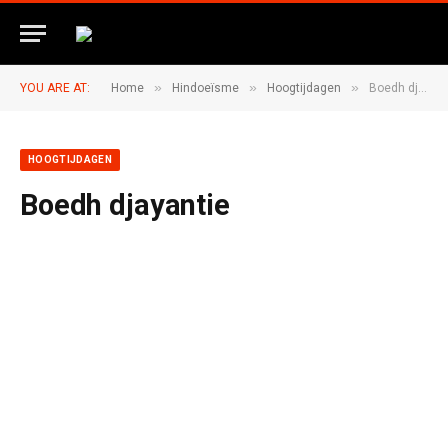
»
»
»
YOU ARE AT:
Home
Hindoeïsme
Hoogtijdagen
Boedh djayantie
HOOGTIJDAGEN
Boedh djayantie