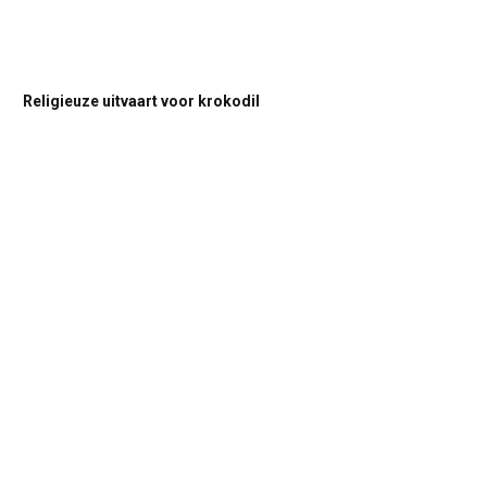
Religieuze uitvaart voor krokodil
Uitnodiging Diewaalie-viering Lelystad