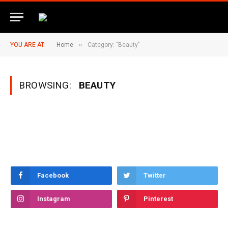
»
YOU ARE AT:
Home
Category: "Beauty"
BROWSING:
BEAUTY
Facebook
Twitter
Instagram
Pinterest