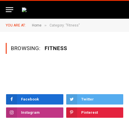
»
YOU ARE AT:
Home
Category: "Fitness"
BROWSING:
FITNESS
Facebook
Twitter
Instagram
Pinterest