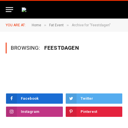
»
»
YOU ARE AT:
Home
Fat Event
Archive for "Feestdagen"
BROWSING:
FEESTDAGEN
Facebook
Twitter
Instagram
Pinterest