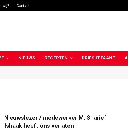
n wij?
Contact
ME
NIEUWS
RECEPTEN
DRIESJTTAANT
A
Nieuwslezer / medewerker M. Sharief
Ishaak heeft ons verlaten