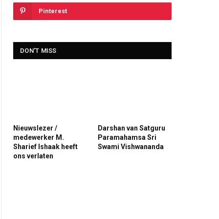
Pinterest
DON'T MISS
Nieuwslezer /
Darshan van Satguru
medewerker M.
Paramahamsa Sri
Sharief Ishaak heeft
Swami Vishwananda
ons verlaten