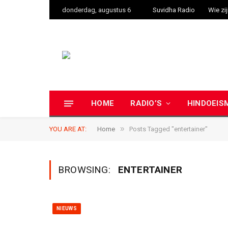
donderdag, augustus 6
Suvidha Radio
Wie zij
HOME
RADIO’S
HINDOEIS
»
YOU ARE AT:
Home
Posts Tagged "entertainer"
BROWSING:
ENTERTAINER
NIEUWS