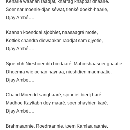
Kéharie waahan raadjat, kharrag khappar dhaarie.
Soer nar moenie-djan séwat, tienké doekh-haarie,
Djay Ambé….
Kaanan koenddal sjobhiet, naasaagré motie,
Kottiek chandra diewaakar, raadjat sam djyotie,
Djay Ambé….
Sjoembh Nieshoembh biedaaré, Mahieshaasoer ghaatie.
Dhoemra wielochan naynaa, nieshdien madmaatie.
Djay Ambé….
Chand Moendd sanghaaré, sjonniet biedj haré.
Madhoe Kayttabh doy maaré, soer bhayhien karé.
Djay Ambé….
Brahmaannie, Roedraannie, toem Kamlaa raanie.