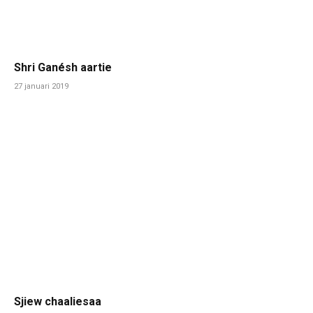
Shri Ganésh aartie
27 januari 2019
Sjiew chaaliesaa