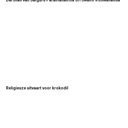
Darshan van Satguru Paramahamsa Sri Swami Vishwananda
Religieuze uitvaart voor krokodil