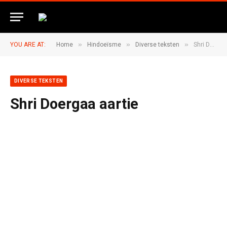
»
»
»
YOU ARE AT:
Home
Hindoeïsme
Diverse teksten
Shri Doergaa aartie
DIVERSE TEKSTEN
Shri Doergaa aartie