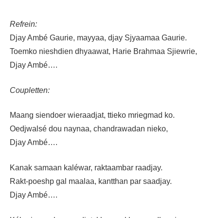
Refrein:
Djay Ambé Gaurie, mayyaa, djay Sjyaamaa Gaurie.
Toemko nieshdien dhyaawat, Harie Brahmaa Sjiewrie,
Djay Ambé….
Coupletten:
Maang siendoer wieraadjat, ttieko mriegmad ko.
Oedjwalsé dou naynaa, chandrawadan nieko,
Djay Ambé….
Kanak samaan kaléwar, raktaambar raadjay.
Rakt-poeshp gal maalaa, kantthan par saadjay.
Djay Ambé….