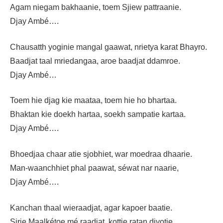
Agam niegam bakhaanie, toem Sjiew pattraanie.
Djay Ambé….
Chausatth yoginie mangal gaawat, nrietya karat Bhayro.
Baadjat taal mriedangaa, aroe baadjat ddamroe.
Djay Ambé…
Toem hie djag kie maataa, toem hie ho bhartaa.
Bhaktan kie doekh hartaa, soekh sampatie kartaa.
Djay Ambé….
Bhoedjaa chaar atie sjobhiet, war moedraa dhaarie.
Man-waanchhiet phal paawat, séwat nar naarie,
Djay Ambé….
Kanchan thaal wieraadjat, agar kapoer baatie.
Sjrie Maalkétoe mé raadjat, kottie ratan djyotie,