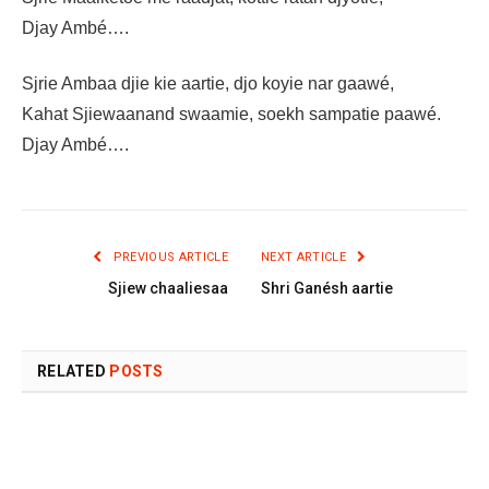
Djay Ambé….
Sjrie Ambaa djie kie aartie, djo koyie nar gaawé,
Kahat Sjiewaanand swaamie, soekh sampatie paawé.
Djay Ambé….
PREVIOUS ARTICLE
NEXT ARTICLE
Sjiew chaaliesaa
Shri Ganésh aartie
RELATED
POSTS