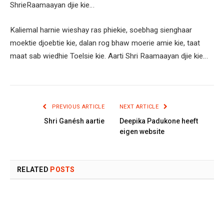
ShrieRaamaayan djie kie…
Kaliemal harnie wieshay ras phiekie, soebhag sienghaar
moektie djoebtie kie, dalan rog bhaw moerie amie kie, taat
maat sab wiedhie Toelsie kie. Aarti Shri Raamaayan djie kie…
PREVIOUS ARTICLE
NEXT ARTICLE
Shri Ganésh aartie
Deepika Padukone heeft
eigen website
RELATED
POSTS