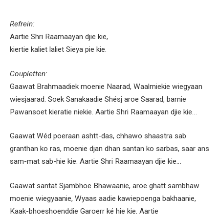
Refrein:
Aartie Shri Raamaayan djie kie,
kiertie kaliet laliet Sieya pie kie.
Coupletten:
Gaawat Brahmaadiek moenie Naarad, Waalmiekie wiegyaan
wiesjaarad. Soek Sanakaadie Shésj aroe Saarad, barnie
Pawansoet kieratie niekie. Aartie Shri Raamaayan djie kie…
Gaawat Wéd poeraan ashtt-das, chhawo shaastra sab
granthan ko ras, moenie djan dhan santan ko sarbas, saar ans
sam-mat sab-hie kie. Aartie Shri Raamaayan djie kie…
Gaawat santat Sjambhoe Bhawaanie, aroe ghatt sambhaw
moenie wiegyaanie, Wyaas aadie kawiepoenga bakhaanie,
Kaak-bhoeshoenddie Garoerr ké hie kie. Aartie