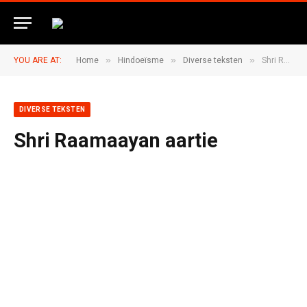
»
»
»
YOU ARE AT:
Home
Hindoeïsme
Diverse teksten
Shri Raamaayan aartie
DIVERSE TEKSTEN
Shri Raamaayan aartie