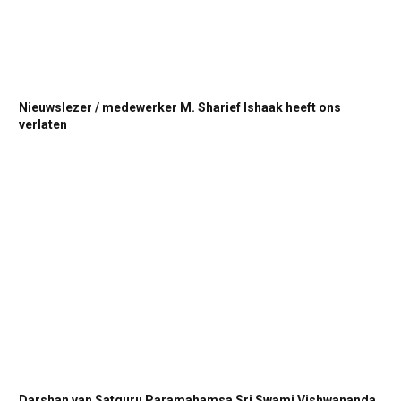
Nieuwslezer / medewerker M. Sharief Ishaak heeft ons
verlaten
Darshan van Satguru Paramahamsa Sri Swami Vishwananda