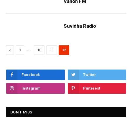
Vahon FM
Suvidha Radio
Previous
…
1
10
11
12
Facebook
Twitter
Instagram
Pinterest
DON'T MISS