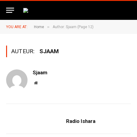
»
YOU ARE AT:
Home
Author: Sjaam (Page 12)
AUTEUR:
SJAAM
Sjaam
Website
Radio Ishara