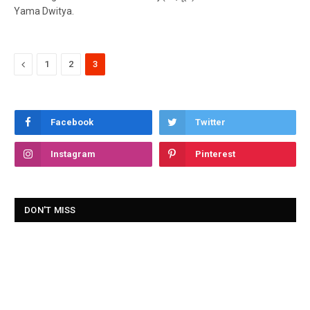
Yama Dwitya.
Previous
1
2
3
Facebook
Twitter
Instagram
Pinterest
DON'T MISS