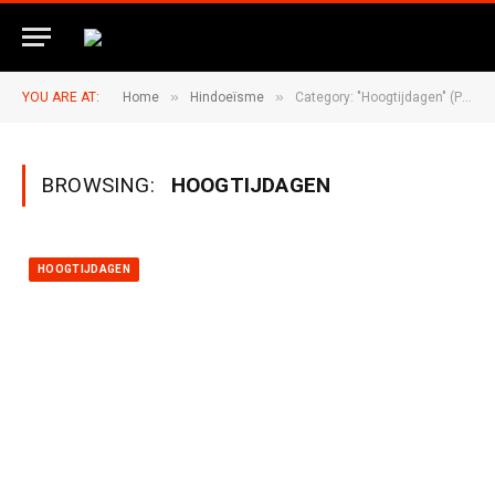
»
»
YOU ARE AT:
Home
Hindoeïsme
Category: "Hoogtijdagen" (Page 3)
BROWSING:
HOOGTIJDAGEN
HOOGTIJDAGEN