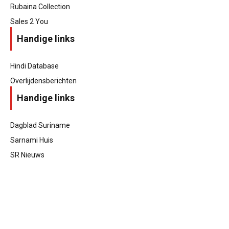
Rubaina Collection
Sales 2 You
Handige links
Hindi Database
Overlijdensberichten
Handige links
Dagblad Suriname
Sarnami Huis
SR Nieuws
Home
Contact
Wie zijn wij?
Hindi uitspraak
Copyrights
Disclaimer
Privacyverklaring
Copyright
©
2022 | Alle Rechten Voorbehouden | Designed
by
Sansaar.nl
.