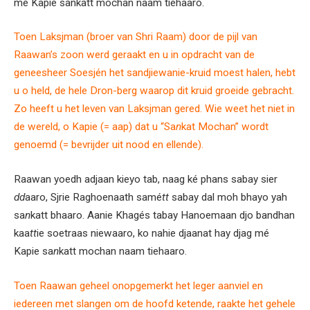
mé Kapie sankatt mochan naam tiehaaro.
Toen Laksjman (broer van Shri Raam) door de pijl van
Raawan’s zoon werd geraakt en u in opdracht van de
geneesheer Soesjén het sandjiewanie-kruid moest halen, hebt
u o held, de hele Dron-berg waarop dit kruid groeide gebracht.
Zo heeft u het leven van Laksjman gered. Wie weet het niet in
de wereld, o Kapie (= aap) dat u “Sa
n
kat Mochan” wordt
genoemd (= bevrijder uit nood en ellende).
Raawan yoedh adjaan kieyo tab, naag ké phans sabay sier
dd
aaro, Sjrie Raghoenaath samé
tt
sabay dal moh bhayo yah
sa
n
katt bhaaro. Aanie Khagés tabay Hanoemaan djo bandhan
kaa
tt
ie soetraas niewaaro, ko nahie djaanat hay djag mé
Kapie sa
n
katt mochan naam tiehaaro.
Toen Raawan geheel onopgemerkt het leger aanviel en
iedereen met slangen om de hoofd ketende, raakte het gehele