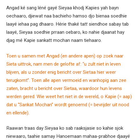
Angad ké sang léné gayé Sieyaa khodj Kapies yah bayn
oechaaro, djiewat naa bachieho hamso djo bienaa soedhie
laayé iehaa pag dhaaro. Hérie thaké ta
tt
siendhoe sabay tab
laayé, Sieyaa soedhie prraan oebaro, ko nahie djaanat hay
djag mé Kapie sankatt mochan naam tiehaaro.
Toen u samen met Angad (en andere apen) op zoek naar
Sieta uittrok, nam men de gelofte af: “u zult niet in leven
blijven, als u zonder enig bericht over Sietaa hier weer
terugkomt”. Toen alle apen vermoeid en wanhopig aan zee
zaten, bracht u bericht over Sietaa, waardoor hun levens
werden gered. Wie weet het niet in de wereld, o Kapie (= aap)
dat u “Sa
n
kat Mochan” wordt genoemd (= bevrijder uit nood
en ellende).
Raawan traas day Sieyaa ko sab raaksjasie so kahie sjok
niewaaro, taahie samay Hanoemaan mahaa-prabhoe djaayé