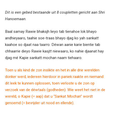
Dit is een gebed bestaande uit 8 coupletten gericht aan Shri
Hanoemaan.
Baal samay Rawie bhaksjh lieyo tab tienahoe lok bhayo
andhieyaaro, taahie soe-traas bhayo djag ko yah sanka
tt
kaahoe so djaat naa taa
rr
o. Déwan aanie karie bientie tab
chhaarrie dieyo Rawie kasj
tt
niewaaro, ko nahie djaanat hay
djag mé Kapie sa
n
katt mochan naam tiehaaro.
Toen u als kind de zon inslikte en het in alle drie werelden
donker werd, iedereen hierdoor in paniek raakte en niemand
dit leek te kunnen oplossen, toen verloste u de zon op
verzoek van de déwtaa’s (godheden). Wie weet het niet in de
wereld, o Kapie (= aap) dat u “Sa
n
kat Mochan” wordt
genoemd (= bevrijder uit nood en ellende).