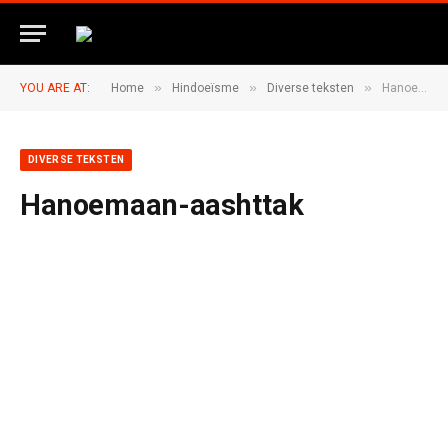
»
»
»
YOU ARE AT:
Home
Hindoeïsme
Diverse teksten
Hanoemaan-aashttak
DIVERSE TEKSTEN
Hanoemaan-aashttak