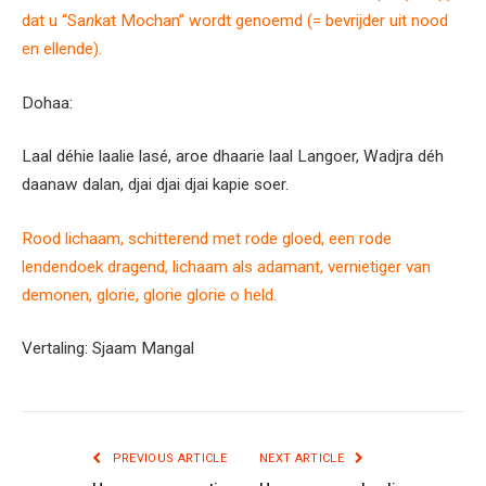
dat u “Sa
n
kat Mochan” wordt genoemd (= bevrijder uit nood
en ellende).
Dohaa:
Laal déhie laalie lasé, aroe dhaarie laal Langoer, Wadjra déh
daanaw dalan, djai djai djai kapie soer.
Rood lichaam, schitterend met rode gloed, een rode
lendendoek dragend, lichaam als adamant, vernietiger van
demonen, glorie, glorie glorie o held.
Vertaling: Sjaam Mangal
PREVIOUS ARTICLE
NEXT ARTICLE