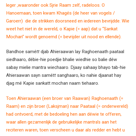
leger ,waaronder ook Sjrie Raam zelf, radeloos. O
Hanoemaan, toen kwam Khagés (de heer van vogels /
Garoerr) die de strikken doorsneed en iedereen bevrijdde. Wie
weet het niet in de wereld, o Kapie (= aap) dat u “Sa
n
kat
Mochan” wordt genoemd (= bevrijder uit nood en ellende).
Bandhoe samé
tt
djab Ahieraawan lay Raghoenaath paataal
siedhaaro, débie-hie poedjie bhalie wiedhie so balie déw
sabay mielie mantra wiechaaro. Djaay sahaay bhayo tab-hie
Ahieraawan sayn samé
tt
sanghaaro, ko nahie djaanat hay
djag mé Kapie sa
n
katt mochan naam tiehaaro.
Toen Ahieraawan (een broer van Raawan) Raghoenaath (=
Raam) en zijn broer (Laksjman) naar Paataal (= onderwereld)
had ontvoerd, met de bedoeling hen aan déwie te offeren,
waar allen gezamenlijk de gebruikelijke mantra’s aan het
reciteren waren, toen verscheen u daar als redder en hebt u