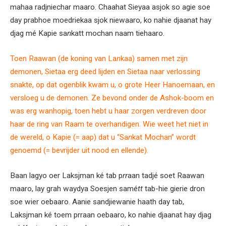
mahaa radjniechar maaro. Chaahat Sieyaa asjok so agie soe
day prabhoe moedriekaa sjok niewaaro, ko nahie djaanat hay
djag mé Kapie sa
n
katt mochan naam tiehaaro.
Toen Raawan (de koning van La
n
kaa) samen met zijn
demonen, Sietaa erg deed lijden en Sietaa naar verlossing
snakte, op dat ogenblik kwam u, o grote Heer Hanoemaan, en
versloeg u de demonen. Ze bevond onder de Ashok-boom en
was erg wanhopig, toen hebt u haar zorgen verdreven door
haar de ring van Raam te overhandigen. Wie weet het niet in
de wereld, o Kapie (= aap) dat u “Sa
n
kat Mochan” wordt
genoemd (= bevrijder uit nood en ellende).
Baan lagyo oer Laksjman ké tab p
rr
aan tadjé soet Raawan
maaro, lay grah waydya Soesjen samé
tt
tab-hie gierie dron
soe wier oebaaro. Aanie sandjiewanie haath day tab,
Laksjman ké toem prraan oebaaro, ko nahie djaanat hay djag