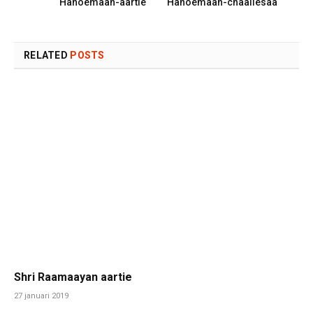
Hanoemaan-aartie
Hanoemaan-chaaliesaa
RELATED
POSTS
Shri Raamaayan aartie
27 januari 2019