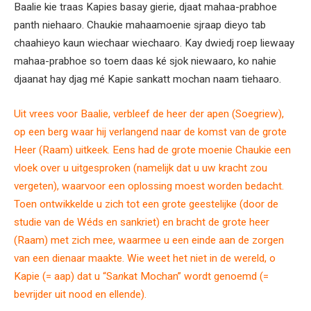
Baalie kie traas Kapies basay gierie, djaat mahaa-prabhoe
panth niehaaro. Chaukie mahaamoenie sjraap dieyo tab
chaahieyo kaun wiechaar wiechaaro. Kay dwiedj roep liewaay
mahaa-prabhoe so toem daas ké sjok niewaaro, ko nahie
djaanat hay djag mé Kapie sankatt mochan naam tiehaaro.
Uit vrees voor Baalie, verbleef de heer der apen (Soegriew),
op een berg waar hij verlangend naar de komst van de grote
Heer (Raam) uitkeek. Eens had de grote moenie Chaukie een
vloek over u uitgesproken (namelijk dat u uw kracht zou
vergeten), waarvoor een oplossing moest worden bedacht.
Toen ontwikkelde u zich tot een grote geestelijke (door de
studie van de Wéds en sankriet) en bracht de grote heer
(Raam) met zich mee, waarmee u een einde aan de zorgen
van een dienaar maakte. Wie weet het niet in de wereld, o
Kapie (= aap) dat u “Sa
n
kat Mochan” wordt genoemd (=
bevrijder uit nood en ellende).