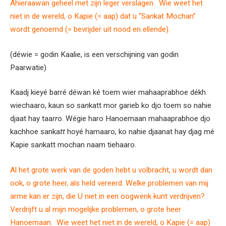
Ahieraawan geheel met zijn leger verslagen. Wie weet het
niet in de wereld, o Kapie (= aap) dat u “Sa
n
kat Mochan”
wordt genoemd (= bevrijder uit nood en ellende).
(déwie = godin Kaalie, is een verschijning van godin
Paarwatie)
Kaadj kieyé barré déwan ké toem wier mahaaprabhoe dékh
wiechaaro, kaun so sa
n
katt mor garieb ko djo toem so nahie
djaat hay taa
rr
o. Wégie haro Hanoemaan mahaaprabhoe djo
kachhoe sanka
tt
hoyé hamaaro, ko nahie djaanat hay djag mé
Kapie sa
n
katt mochan naam tiehaaro.
Al het grote werk van de goden hebt u volbracht, u wordt dan
ook, o grote heer, als held vereerd. Welke problemen van mij
arme kan er zijn, die U niet in een oogwenk kunt verdrijven?
Verdrijft u al mijn mogelijke problemen, o grote heer
Hanoemaan. Wie weet het niet in de wereld, o Kapie (= aap)