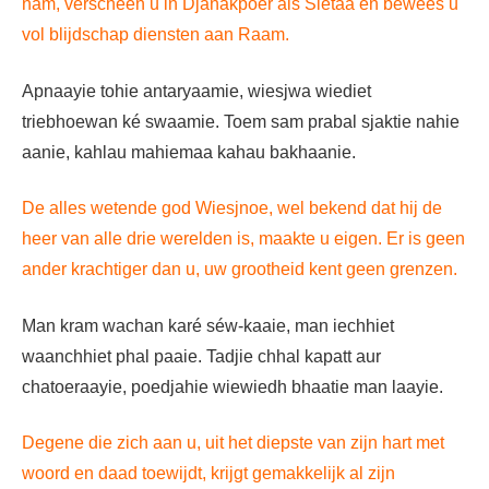
nam, verscheen u in Djanakpoer als Sietaa en bewees u
vol blijdschap diensten aan Raam.
Apnaayie tohie antaryaamie, wiesjwa wiediet
triebhoewan ké swaamie. Toem sam prabal sjaktie nahie
aanie, kahlau mahiemaa kahau bakhaanie.
De alles wetende god Wiesjnoe, wel bekend dat hij de
heer van alle drie werelden is, maakte u eigen. Er is geen
ander krachtiger dan u, uw grootheid kent geen grenzen.
Man kram wachan karé séw-kaaie, man iechhiet
waanchhiet phal paaie. Tadjie chhal kapatt aur
chatoeraayie, poedjahie wiewiedh bhaatie man laayie.
Degene die zich aan u, uit het diepste van zijn hart met
woord en daad toewijdt, krijgt gemakkelijk al zijn