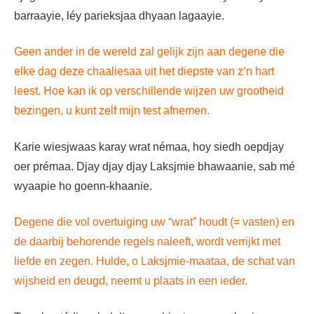
barraayie, léy parieksjaa dhyaan lagaayie.
Geen ander in de wereld zal gelijk zijn aan degene die
elke dag deze chaaliesaa uit het diepste van z’n hart
leest. Hoe kan ik op verschillende wijzen uw grootheid
bezingen, u kunt zelf mijn test afnemen.
Karie wiesjwaas karay wrat némaa, hoy siedh oepdjay
oer prémaa. Djay djay djay Laksjmie bhawaanie, sab mé
wyaapie ho goenn-khaanie.
Degene die vol overtuiging uw “wrat” houdt (= vasten) en
de daarbij behorende regels naleeft, wordt verrijkt met
liefde en zegen. Hulde, o Laksjmie-maataa, de schat van
wijsheid en deugd, neemt u plaats in een ieder.