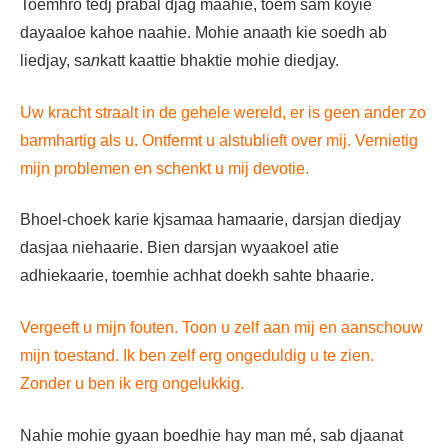
Toemhro tédj prabal djag maahie, toem sam koyie
dayaaloe kahoe naahie. Mohie anaath kie soedh ab
liedjay, sa
n
katt kaattie bhaktie mohie diedjay.
Uw kracht straalt in de gehele wereld, er is geen ander zo
barmhartig als u. Ontfermt u alstublieft over mij. Vernietig
mijn problemen en schenkt u mij devotie.
Bhoel-choek karie kjsamaa hamaarie, darsjan diedjay
dasjaa niehaarie. Bien darsjan wyaakoel atie
adhiekaarie, toemhie achhat doekh sahte bhaarie.
Vergeeft u mijn fouten. Toon u zelf aan mij en aanschouw
mijn toestand. Ik ben zelf erg ongeduldig u te zien.
Zonder u ben ik erg ongelukkig.
Nahie mohie gyaan boedhie hay man mé, sab djaanat