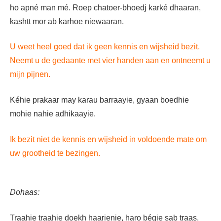
ho apné man mé. Roep chatoer-bhoedj karké dhaaran,
kashtt mor ab karhoe niewaaran.
U weet heel goed dat ik geen kennis en wijsheid bezit.
Neemt u de gedaante met vier handen aan en ontneemt u
mijn pijnen.
Kéhie prakaar may karau barraayie, gyaan boedhie
mohie nahie adhikaayie.
Ik bezit niet de kennis en wijsheid in voldoende mate om
uw grootheid te bezingen.
Dohaas:
Traahie traahie doekh haarienie, haro bégie sab traas.