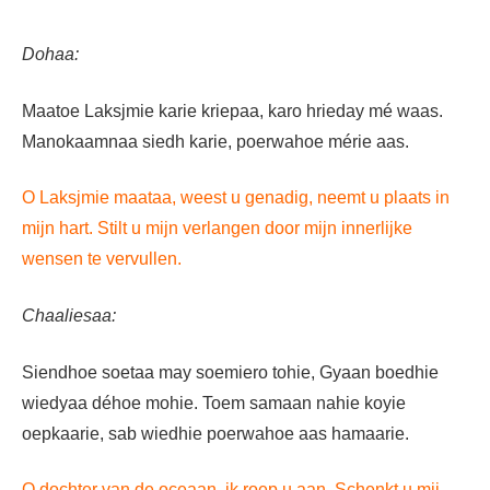
Dohaa:
Maatoe Laksjmie karie kriepaa, karo hrieday mé waas.
Manokaamnaa siedh karie, poerwahoe mérie aas.
O Laksjmie maataa, weest u genadig, neemt u plaats in
mijn hart. Stilt u mijn verlangen door mijn innerlijke
wensen te vervullen.
Chaaliesaa:
Siendhoe soetaa may soemiero tohie, Gyaan boedhie
wiedyaa déhoe mohie. Toem samaan nahie koyie
oepkaarie, sab wiedhie poerwahoe aas hamaarie.
O dochter van de oceaan, ik roep u aan. Schenkt u mij