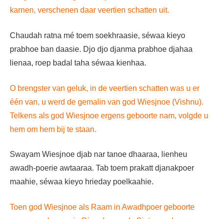
karnen, verschenen daar veertien schatten uit.
Chaudah ratna mé toem soekhraasie, séwaa kieyo
prabhoe ban daasie. Djo djo djanma prabhoe djahaa
lienaa, roep badal taha séwaa kienhaa.
O brengster van geluk, in de veertien schatten was u er
één van, u werd de gemalin van god Wiesjnoe (Vishnu).
Telkens als god Wiesjnoe ergens geboorte nam, volgde u
hem om hem bij te staan.
Swayam Wiesjnoe djab nar tanoe dhaaraa, lienheu
awadh-poerie awtaaraa. Tab toem prakatt djanakpoer
maahie, séwaa kieyo hrieday poelkaahie.
Toen god Wiesjnoe als Raam in Awadhpoer geboorte