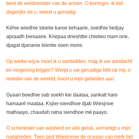
bent de weldoenster van de armen. O koningin, ik bid
dagelijks tot u, weest u genadig.
Kéhie wiedhie stoetie karoe tiehaarie, soedhie liedjay
apraadh biesaarie. Kriepaa drieshttie chietwo mam orie,
djagat djananie bientie soen morie.
Op welke wijze moet ik u aanbidden, mag ik uw aandacht
en vergeving krijgen? Werpt u uw genadige blik op mij, o
moeder van de wereld, hoort u mijn gebeden aan.
Gyaan boedhie sab soekh kie daataa, sa
n
katt haro
hamaaré maataa. Ksjier-siendhoe djab Wiesjnoe
mathaayo, chaudah ratna siendhoe mé paayo.
O schenkster van wijsheid en alle geluk, vernietigt u mijn
narigheden. Toen god Wiesjnnoe de oceaan van melk liet