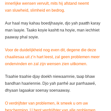
innerlijke wensen vervult, mits hij afstand neemt
van sluwheid, slimheid en bedrog.
Aur haal may kahau boedjhaayie, djo yah paatth karay
man laayie. Taako koyie kashtt na hoyie, man iechhiet
paaway phal soyie.
Voor de duidelijkheid nog even dit, degene die deze
chaaliesaa uit z’n hart leest, zal geen problemen meer
ondervinden en zal zijn wensen zien uitkomen.
Traahie traahie djay doekh niewaarnnie, taap bhaw
bandhan haariennie. Djo yah parrhé aur parrhaawé,
dhyaan lagaakar soenay soenaaway.
O verdrijfster van problemen, ik smeek u om uw
bescherming. U bent verdrijfster van alle problemen