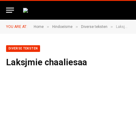
»
»
»
YOU ARE AT:
Home
Hindoeïsme
Diverse teksten
Laksjmie chaaliesaa
DIVERSE TEKSTEN
Laksjmie chaaliesaa