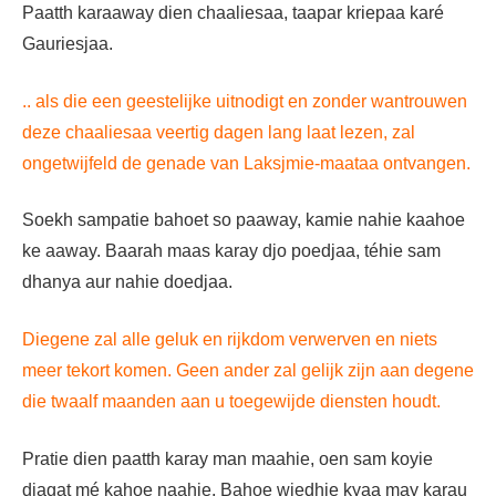
Paatth karaaway dien chaaliesaa, taapar kriepaa karé
Gauriesjaa.
.. als die een geestelijke uitnodigt en zonder wantrouwen
deze chaaliesaa veertig dagen lang laat lezen, zal
ongetwijfeld de genade van Laksjmie-maataa ontvangen.
Soekh sampatie bahoet so paaway, kamie nahie kaahoe
ke aaway. Baarah maas karay djo poedjaa, téhie sam
dhanya aur nahie doedjaa.
Diegene zal alle geluk en rijkdom verwerven en niets
meer tekort komen. Geen ander zal gelijk zijn aan degene
die twaalf maanden aan u toegewijde diensten houdt.
Pratie dien paatth karay man maahie, oen sam koyie
djagat mé kahoe naahie. Bahoe wiedhie kyaa may karau