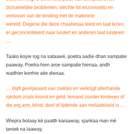
(lichamelijke problemen, slechte lot enzovoorts) en
verlosser van de binding met de materiele
wereld. Degene die deze chaaliesaa leest en laat lezen,
er geconcentreerd naar luistert en anderen laat luisteren
…
Taako koyie rog na sataawé, poetra aadie dhan sampatie
paaway. Poetra-hien aroe sampatie hienaa, andh
wadhier korrhie atie dienaa.
… blijft gevrijwaard van ziektes en verkrijgt allerhande
rijkdom zoals kroost en geld. Iemand zonder kinderen of
die erg arm, blind, doof of lijdende aan melaatsheid is …
Wiepra bolaay ké paatth karaaway, sja
n
kaa man mé
taniek na laaway.