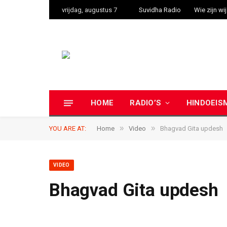
vrijdag, augustus 7
Suvidha Radio
Wie zijn wi
HOME
RADIO’S
HINDOEIS
»
»
YOU ARE AT:
Home
Video
Bhagvad Gita updesh
VIDEO
Bhagvad Gita updesh