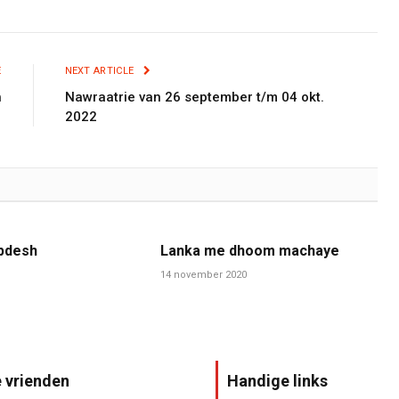
E
NEXT ARTICLE
h
Nawraatrie van 26 september t/m 04 okt.
2022
pdesh
Lanka me dhoom machaye
14 november 2020
 vrienden
Handige links