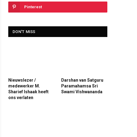
Pinterest
DON'T MISS
Nieuwslezer /
Darshan van Satguru
medewerker M.
Paramahamsa Sri
Sharief Ishaak heeft
Swami Vishwananda
ons verlaten