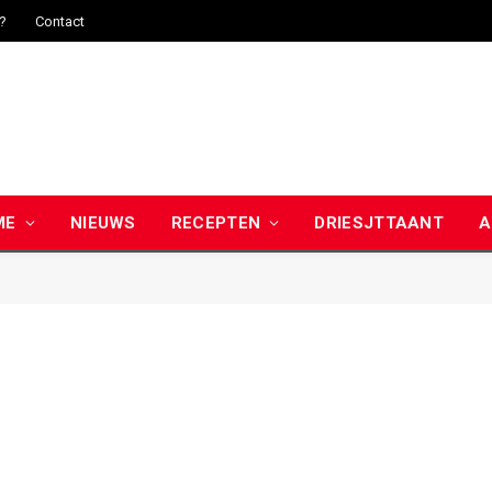
j?
Contact
ME
NIEUWS
RECEPTEN
DRIESJTTAANT
A