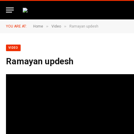
»
»
YOU ARE AT:
Home
Video
Ramayan updesh
VIDEO
Ramayan updesh