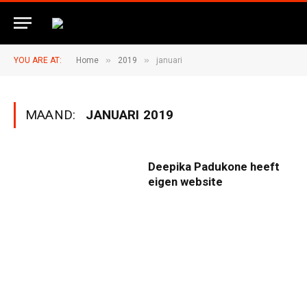
»
»
YOU ARE AT:
Home
2019
januari
MAAND:
JANUARI 2019
Deepika Padukone heeft
eigen website